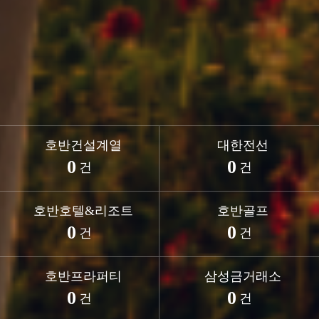
호반건설계열
대한전선
0
0
건
건
호반호텔&리조트
호반골프
0
0
건
건
호반프라퍼티
삼성금거래소
0
0
건
건