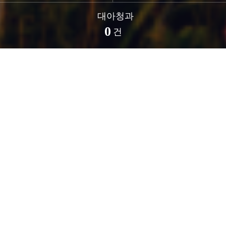
대아청과
0
건