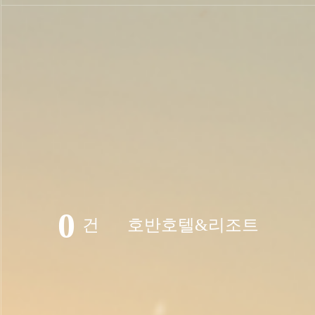
0
건
호반호텔&리조트