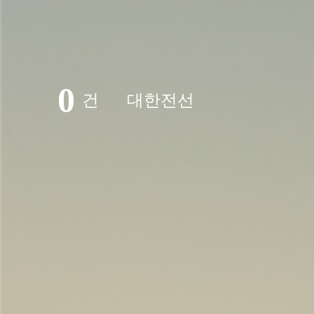
0
건
대한전선