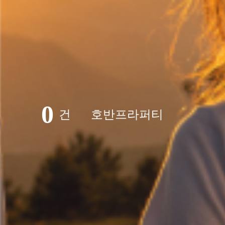
0
건
호반프라퍼티